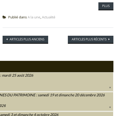
PLUS
Publié dans
A la une
,
Actualité
Navigation
ARTICLES PLUS ANCIENS
ARTICLES PLUS RÉCENTS
des
articles
 mardi 25 août 2026
 DU PATRIMOINE : samedi 19 et dimanche 20 décembre 2026
2026
amedi 3 et dimanche 4 octobre 2026