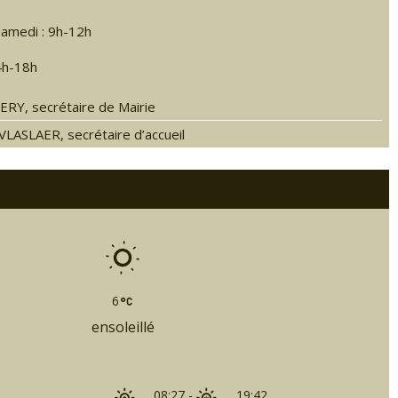
 samedi : 9h-12h
4h-18h
RY, secrétaire de Mairie
LASLAER, secrétaire d’accueil
6
ensoleillé
08:27
-
19:42