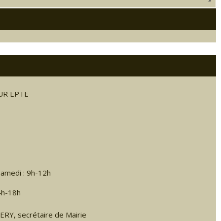
SUR EPTE
 samedi : 9h-12h
4h-18h
RY, secrétaire de Mairie