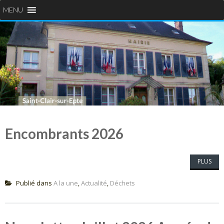
MENU
Encombrants 2026
PLUS
Publié dans
A la une
,
Actualité
,
Déchets