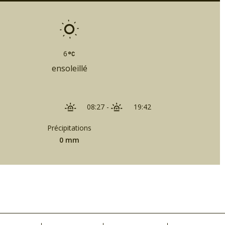
6
ensoleillé
08:27
-
19:42
Précipitations
0 mm