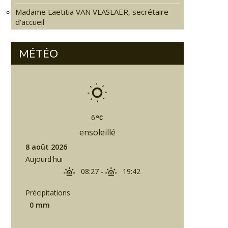
Madame Laëtitia VAN VLASLAER, secrétaire
d’accueil
MÉTÉO
6
ensoleillé
8 août 2026
Aujourd'hui
08:27
-
19:42
Précipitations
0 mm