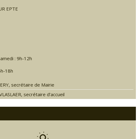
SUR EPTE
 samedi : 9h-12h
4h-18h
RY, secrétaire de Mairie
LASLAER, secrétaire d’accueil